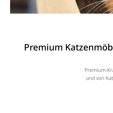
https://www.cat-on.com/katzenmoebel-krat
Premium Katzenmöbel
Premium-Krat
und von Kat