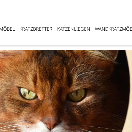
ZMÖBEL
KRATZBRETTER
KATZENLIEGEN
WANDKRATZMÖB