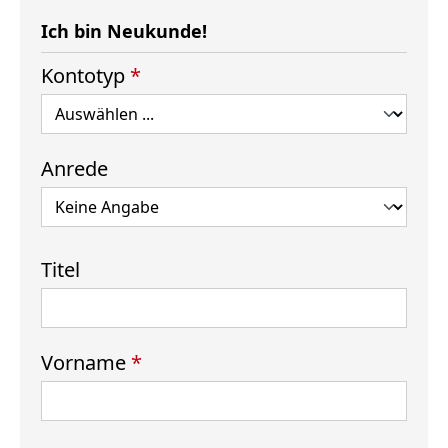
Ich bin Neukunde!
Persönliche Informationen
Kontotyp
*
Anrede
Titel
Vorname
*